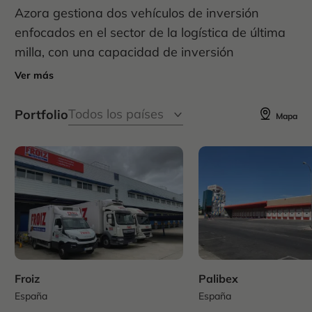
Azora gestiona dos vehículos de inversión
enfocados en el sector de la logística de última
milla, con una capacidad de inversión
combinada de aproximadamente 300 millones
Ver más
de euros.
Portfolio
Mapa
Ambos vehículos están dirigidos a adquirir
activos en ubicaciones prime cerca de las
principales ciudades españolas, con los más
altos estándares de calidad y sostenibilidad.
Froiz
Froiz
Palibex
España
España
España