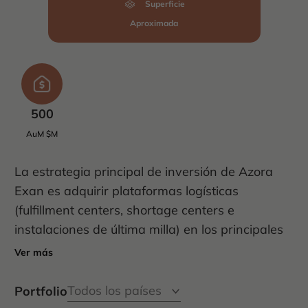
Superficie
Aproximada
500
AuM $M
La estrategia principal de inversión de Azora
Exan es adquirir plataformas logísticas
(fulfillment centers, shortage centers e
instalaciones de última milla) en los principales
corredores industriales/logísticos de EE. UU.,
Ver más
arrendados a inquilinos de reconocida
solvencia.
Portfolio