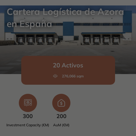
Cartera Logística de Azora
en España
20 Activos
276,066 sqm
300
200
Investment Capacity (€M)
AuM (€M)