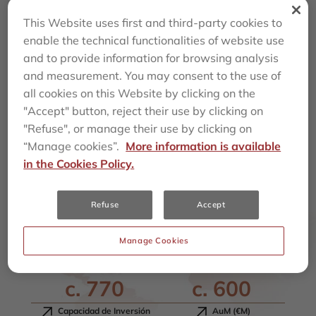
This Website uses first and third-party cookies to
enable the technical functionalities of website use
and to provide information for browsing analysis
Nuestra estrategia abarca activos de calidad
and measurement. You may consent to the use of
consolidados y desarrollos emergentes, asegurando
all cookies on this Website by clicking on the
respuestas solventes a los retos planteados.
Ver más
"Accept" button, reject their use by clicking on
"Refuse", or manage their use by clicking on
Nuestro compromiso con el desarrollo de activos de
“Manage cookies”.
More information is available
calidad se une a nuestra determinación de impulsar el
in the Cookies Policy.
bienestar de los empleados y la sostenibilidad.
EEUU
Madrid
Andalucía
Refuse
Accept
Barcelona
Manage Cookies
c.
770
c.
600
Capacidad de Inversión
AuM (€M)