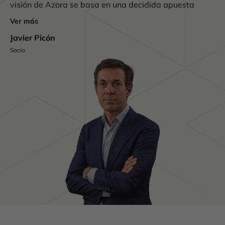
visión de Azora se basa en una decidida apuesta
por los espacios de alta calidad que cumplan con
Ver más
los últimos estándares de sostenibilidad y
Javier Picón
fomenten el desarrollo tecnológico en la industria.
Socio