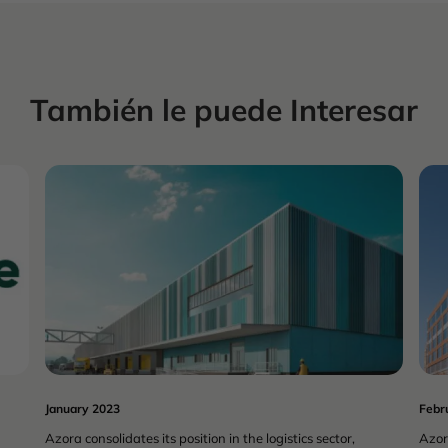
También le puede Interesar
COMMERCIAL
REAL ESTATE
January 2023
Febr
Azora consolidates its position in the logistics sector,
Azor