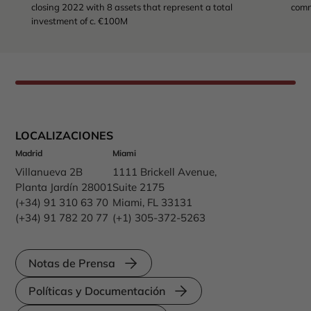
closing 2022 with 8 assets that represent a total
comm
investment of c. €100M
LOCALIZACIONES
Madrid
Miami
Villanueva 2B
1111 Brickell Avenue,
Planta Jardín 28001
Suite 2175
(+34) 91 310 63 70
Miami, FL 33131
(+34) 91 782 20 77
(+1) 305-372-5263
Notas de Prensa
Políticas y Documentación